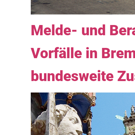
Melde- und Bera
Vorfälle in Bre
bundesweite Z