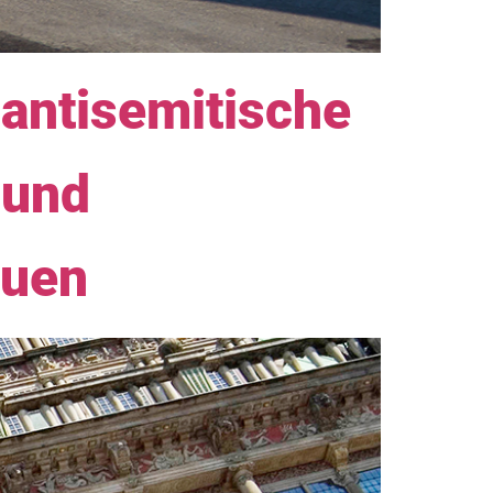
 antisemitische
 und
auen