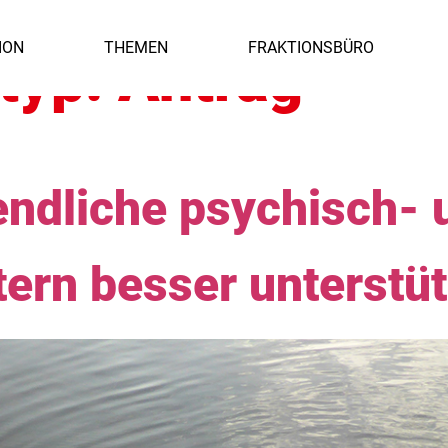
ION
THEMEN
FRAKTIONSBÜRO
styp:
Antrag
endliche psychisch- 
tern besser unterstü