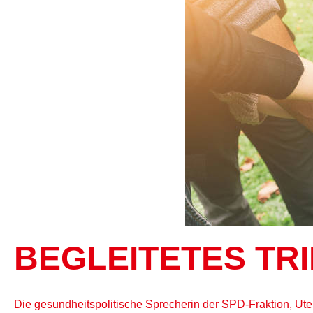
BEGLEITETES TR
Die gesundheitspolitische Sprecherin der SPD-Fraktion, Ute