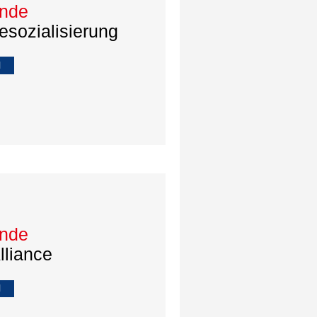
unde
Resozialisierung
l
unde
lliance
l