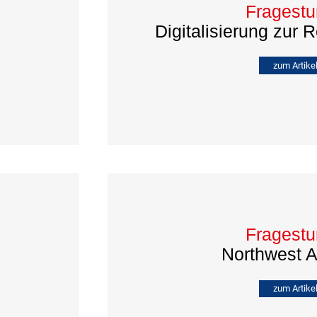
Fragest
Digitalisierung zur 
zum Artike
Fragest
Northwest A
zum Artike