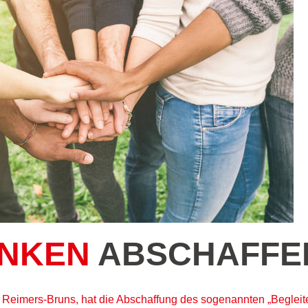
INKEN
ABSCHAFFE
 Reimers-Bruns, hat die Abschaffung des sogenannten „Begleite