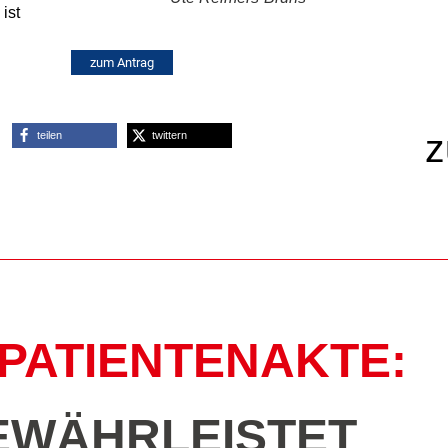
ist
zum Antrag
z
teilen
twittern
PATIENTENAKTE:
EWÄHRLEISTET