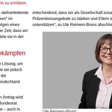
hs zu schützen.
 stellvertretende
entscheidend, dass wir als Gesellschaft zu
nken“ im
Präventionsangebote zu stärken und Eltern i
olgen eines
unterstützen“, so Ute Reimers-Bruns abschli
r Zeit, dass wir
rte sie in der
bekämpfen
ge Lösung, um
ie sei jedoch
 die
Deutschland
n Antrag wird
 Bundesrat
e – auch in
Ute Reimers-Bruns