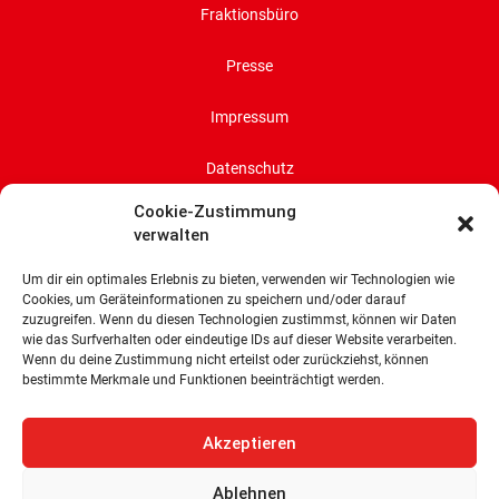
Fraktionsbüro
Presse
Impressum
Datenschutz
Cookie-Zustimmung
Cookie-Richtlinie (EU)
verwalten
SPD-Bürgerschaftsfraktion
Um dir ein optimales Erlebnis zu bieten, verwenden wir Technologien wie
Cookies, um Geräteinformationen zu speichern und/oder darauf
Land Bremen
zuzugreifen. Wenn du diesen Technologien zustimmst, können wir Daten
wie das Surfverhalten oder eindeutige IDs auf dieser Website verarbeiten.
Wachtstraße 27/29
Wenn du deine Zustimmung nicht erteilst oder zurückziehst, können
28195 Bremen
bestimmte Merkmale und Funktionen beeinträchtigt werden.
Tel: 0421 336 77 0
E-Mail: info@spd-fraktion-bremen.de
Akzeptieren
Ablehnen