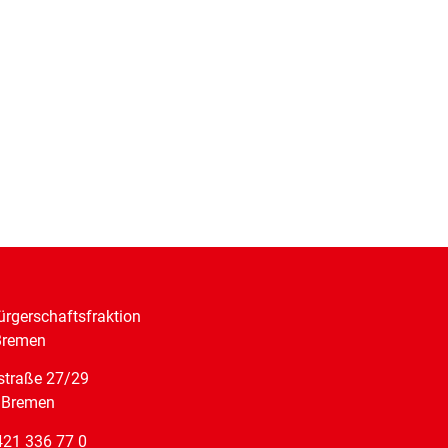
rgerschaftsfraktion
Bremen
straße 27/29
 Bremen
421 336 77 0