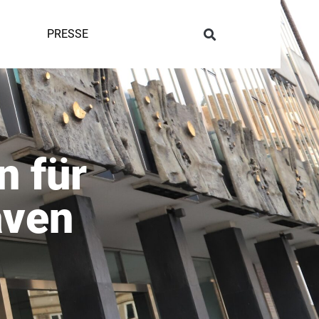
PRESSE
n für
aven