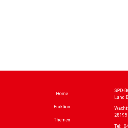
SPD-Bü
Home
Land 
Fraktion
Wacht
28195
Themen
Tel: 0