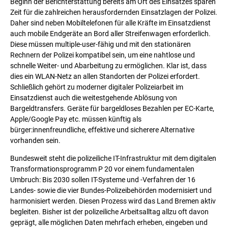
Beginn der Berichterstattung bereits am Ort des Einsatzes sparen
Zeit für die zahlreichen herausfordernden Einsatzlagen der Polizei.
Daher sind neben Mobiltelefonen für alle Kräfte im Einsatzdienst
auch mobile Endgeräte an Bord aller Streifenwagen erforderlich.
Diese müssen multiple-user-fähig und mit den stationären
Rechnern der Polizei kompatibel sein, um eine nahtlose und
schnelle Weiter- und Abarbeitung zu ermöglichen. Klar ist, dass
dies ein WLAN-Netz an allen Standorten der Polizei erfordert.
Schließlich gehört zu moderner digitaler Polizeiarbeit im
Einsatzdienst auch die weitestgehende Ablösung von
Bargeldtransfers. Geräte für bargeldloses Bezahlen per EC-Karte,
Apple/Google Pay etc. müssen künftig als
bürger:innenfreundliche, effektive und sicherere Alternative
vorhanden sein.
Bundesweit steht die polizeiliche IT-Infrastruktur mit dem digitalen
Transformationsprogramm P 20 vor einem fundamentalen
Umbruch: Bis 2030 sollen IT-Systeme und -Verfahren der 16
Landes- sowie die vier Bundes-Polizeibehörden modernisiert und
harmonisiert werden. Diesen Prozess wird das Land Bremen aktiv
begleiten. Bisher ist der polizeiliche Arbeitsalltag allzu oft davon
geprägt, alle möglichen Daten mehrfach erheben, eingeben und