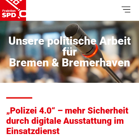
Unsere politische Arbeit
für
Bremen & Bremerhaven
„Polizei 4.0“ – mehr Sicherheit
durch digitale Ausstattung im
Einsatzdienst