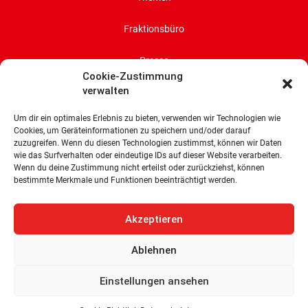
Fraktionsbüro
Presse
Cookie-Zustimmung
verwalten
Impressum
Um dir ein optimales Erlebnis zu bieten, verwenden wir Technologien wie
Datenschutz
Cookies, um Geräteinformationen zu speichern und/oder darauf
zuzugreifen. Wenn du diesen Technologien zustimmst, können wir Daten
Cookie-Richtlinie (EU)
wie das Surfverhalten oder eindeutige IDs auf dieser Website verarbeiten.
Wenn du deine Zustimmung nicht erteilst oder zurückziehst, können
bestimmte Merkmale und Funktionen beeinträchtigt werden.
SPD-Bürgerschaftsfraktion
Land Bremen
Akzeptieren
Wachtstraße 27/29
28195 Bremen
Ablehnen
Tel: 0421 336 77 0
Einstellungen ansehen
E-Mail: info@spd-fraktion-bremen.de