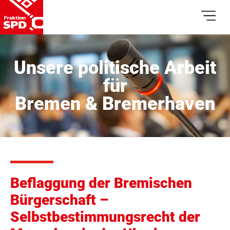
Unsere politische Arbeit
für
Bremen & Bremerhaven
Beflaggung der Bremischen
Bürgerschaft –
Selbstbestimmungsrecht der