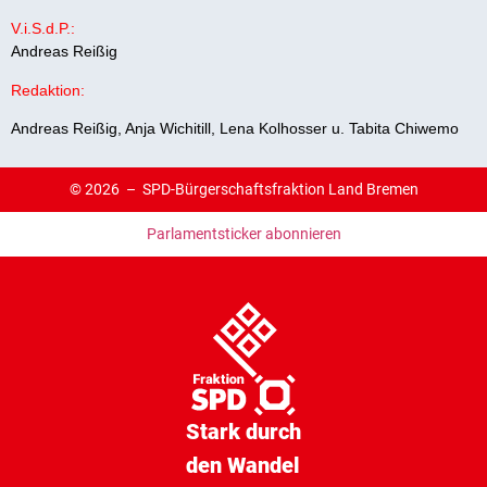
V.i.S.d.P.:
Andreas Reißig
Redaktion:
Andreas Reißig, Anja Wichitill, Lena Kolhosser u. Tabita Chiwemo
© 2026 –
SPD-Bürgerschaftsfraktion Land Bremen
Parlamentsticker abonnieren
Stark durch
den Wandel