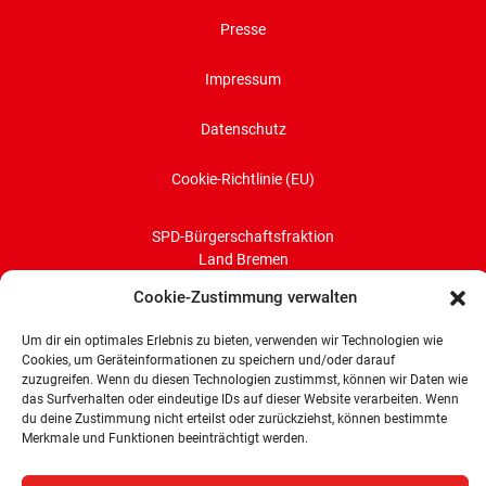
Presse
Impressum
Datenschutz
Cookie-Richtlinie (EU)
SPD-Bürgerschaftsfraktion
Land Bremen
Cookie-Zustimmung verwalten
Wachtstraße 27/29
28195 Bremen
Um dir ein optimales Erlebnis zu bieten, verwenden wir Technologien wie
Tel: 0421 336 77 0
Cookies, um Geräteinformationen zu speichern und/oder darauf
zuzugreifen. Wenn du diesen Technologien zustimmst, können wir Daten wie
E-Mail: info@spd-fraktion-bremen.de
das Surfverhalten oder eindeutige IDs auf dieser Website verarbeiten. Wenn
du deine Zustimmung nicht erteilst oder zurückziehst, können bestimmte
Merkmale und Funktionen beeinträchtigt werden.