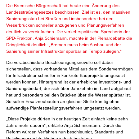
Die Bremische Bürgerschaft hat heute eine Änderung des
Landesstraßengesetzes beschlossen. Ziel ist es, den massiven
Sanierungsstau bei Straßen und insbesondere bei den
Weserbrücken schneller anzugehen und Planungsverfahren
deutlich zu vereinfachen. Die verkehrspolitische Sprecherin der
SPD-Fraktion, Anja Schiemann, machte in der Plenardebatte die
Dringlichkeit deutlich: „Bremen muss beim Ausbau und der
Sanierung seiner Infrastruktur spürbar an Tempo zulegen.“
Die verabschiedete Beschleunigungsnovelle soll dabei
sicherstellen, dass vorhandene Mittel aus dem Sondervermögen
für Infrastruktur schneller in konkrete Bauprojekte umgesetzt
werden können. Hintergrund ist der erhebliche Investitions- und
Sanierungsbedarf, der sich über Jahrzehnte im Land aufgebaut
hat und besonders bei den Brücken über die Weser spürbar ist.
So sollen Ersatzneubauten an gleicher Stelle künftig ohne
aufwendige Planfeststellungsverfahren umgesetzt werden.
„Diese Projekte dürfen in der heutigen Zeit einfach keine zehn
Jahre mehr dauern“, erklärte Anja Schmiemann. Durch die
Reform würden Verfahren nun beschleunigt, Standards und
Beteiligungsrechte blieben jedoch bestehen.