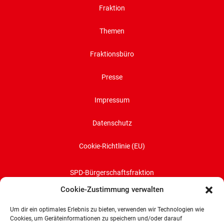
Fraktion
Themen
Fraktionsbüro
Presse
Impressum
Datenschutz
Cookie-Richtlinie (EU)
SPD-Bürgerschaftsfraktion
Land Bremen
Cookie-Zustimmung verwalten
Wachtstraße 27/29
Um dir ein optimales Erlebnis zu bieten, verwenden wir Technologien wie
28195 Bremen
Cookies, um Geräteinformationen zu speichern und/oder darauf