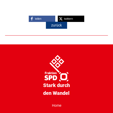
teilen
twittern
zurück
Stark durch
den Wandel
Home