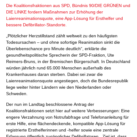
Die Koalitionsfraktionen aus SPD, Bündnis 90/DIE GRÜNEN und
DIE LINKE fordern Maßnahmen zur Erhöhung der
Laienreanimationsquote, eine App-Lösung für Ersthelfer und
bessere Defibrillator-Standorte.
„Plötzlicher Herzstillstand zählt weltweit zu den häufigsten
Todesursachen – und ohne sofortige Reanimation sinkt die
Überlebenschance pro Minute deutlich“, erklärte die
gesundheitspolitische Sprecherin der SPD-Fraktion, Ute
Reimers-Bruns, in der Bremischen Bürgerschaft. In Deutschland
würden jährlich rund 65.000 Menschen außerhalb des
Krankenhauses daran sterben. Dabei sei zwar die
Laienreanimationsquote angestiegen, doch die Bundesrepublik
liege weiter hinter Ländern wie den Niederlanden oder
Schweden.
Der nun im Landtag beschlossene Antrag der
Koalitionsfraktionen setzt hier auf weitere Verbesserungen: Eine
engere Verzahnung von Notrufabfrage und Telefonanleitung für
erste Hilfe, eine flächendeckende, kompatible App-Lösung für
registrierte Ersthelferinnen und -helfer sowie eine zentrale
Erfassung öffentlich zugänglicher Defibrillatoren. „Ziel ist, dass