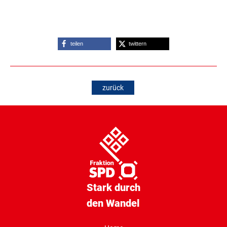
teilen
twittern
zurück
Stark durch
den Wandel