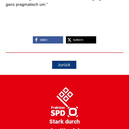
ganz pragmatisch um.“
teilen
twittern
zurück
Stark durch