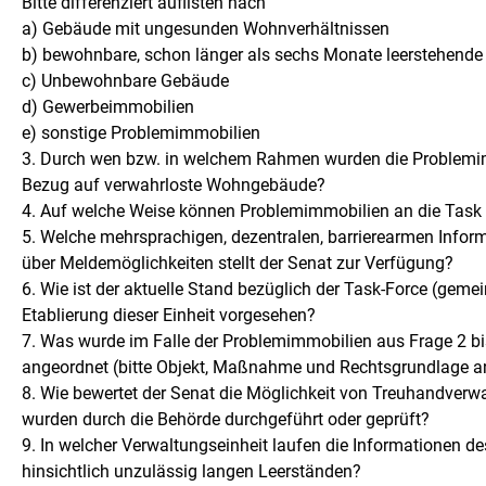
Bitte differenziert auflisten nach
a) Gebäude mit ungesunden Wohnverhältnissen
b) bewohnbare, schon länger als sechs Monate leerstehend
c) Unbewohnbare Gebäude
d) Gewerbeimmobilien
e) sonstige Problemimmobilien
3. Durch wen bzw. in welchem Rahmen wurden die Problemim
Bezug auf verwahrloste Wohngebäude?
4. Auf welche Weise können Problemimmobilien an die Task 
5. Welche mehrsprachigen, dezentralen, barrierearmen Infor
über Meldemöglichkeiten stellt der Senat zur Verfügung?
6. Wie ist der aktuelle Stand bezüglich der Task-Force (gem
Etablierung dieser Einheit vorgesehen?
7. Was wurde im Falle der Problemimmobilien aus Frage 2
angeordnet (bitte Objekt, Maßnahme und Rechtsgrundlage 
8. Wie bewertet der Senat die Möglichkeit von Treuhandv
wurden durch die Behörde durchgeführt oder geprüft?
9. In welcher Verwaltungseinheit laufen die Informationen
hinsichtlich unzulässig langen Leerständen?