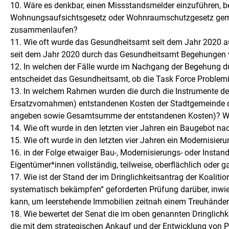
10. Wäre es denkbar, einen Missstandsmelder einzuführen, be
Wohnungsaufsichtsgesetz oder Wohnraumschutzgesetz gemel
zusammenlaufen?
11. Wie oft wurde das Gesundheitsamt seit dem Jahr 2020 
seit dem Jahr 2020 durch das Gesundheitsamt Begehungen
12. In welchen der Fälle wurde im Nachgang der Begehung du
entscheidet das Gesundheitsamt, ob die Task Force Problem
13. In welchem Rahmen wurden die durch die Instrumente 
Ersatzvornahmen) entstandenen Kosten der Stadtgemeinde durc
angeben sowie Gesamtsumme der entstandenen Kosten)? Wenn 
14. Wie oft wurde in den letzten vier Jahren ein Baugebot
15. Wie oft wurde in den letzten vier Jahren ein Modernisie
16. in der Folge etwaiger Bau-, Modernisierungs- oder Insta
Eigentümer*innen vollständig, teilweise, oberflächlich oder ga
17. Wie ist der Stand der im Dringlichkeitsantrag der Koal
systematisch bekämpfen“ geforderten Prüfung darüber, in
kann, um leerstehende Immobilien zeitnah einem Treuhände
18. Wie bewertet der Senat die im oben genannten Dringlich
die mit dem strategischen Ankauf und der Entwicklung von Pr