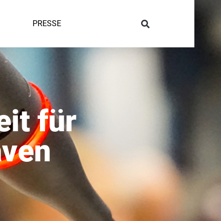
PRESSE
it für
aven