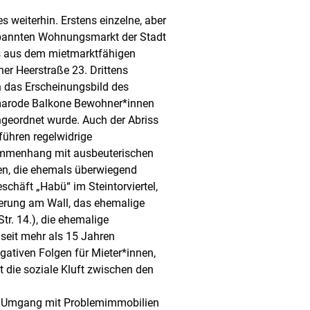
 weiterhin. Erstens einzelne, aber
pannten Wohnungsmarkt der Stadt
s aus dem mietmarktfähigen
er Heerstraße 23. Drittens
n das Erscheinungsbild des
 marode Balkone Bewohner*innen
geordnet wurde. Auch der Abriss
führen regelwidrige
sammenhang mit ausbeuterischen
en, die ehemals überwiegend
chäft „Habü“ im Steintorviertel,
herung am Wall, das ehemalige
tr. 14.), die ehemalige
 seit mehr als 15 Jahren
gativen Folgen für Mieter*innen,
 die soziale Kluft zwischen den
m Umgang mit Problemimmobilien