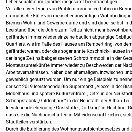
Lebensqualität im Quartier insgesamt beeinträchtigen.
Vor allem vier Typen von Problemimmobilien haben in Bremen 
dramatische Fälle von menschenunwürdigen Wohnbedingung
Bremen Wohn- und Gewerberäume und sind dabei selbst in 
Leerstand über die Jahre zum Teil zu nicht mehr bewohnbare
gefährden immer wieder einzelne baulich abgängige Gebäude 
Quartiers, wie im Falle des Hauses am Rembertiring, von d
gefährdet waren, oder das sogenannte Koschnick-Hauses in 
der lange Zeit halbabgerissenen Schrottimmobilie in der Geor
Monteursunterkünfte immer wieder zu Beschwerden der Nach
Arbeitsverhältnissen. Neben den ehemaligen, inzwischen u
gewerblich genutzt wurden. Um nur einige Beispiele zu nenne
der seit 2019 leerstehende Bio-Supermarkt „Aleco“ in der B
Möbelhaus und spätere Kulturzentrum „Dete“ in der Neustadt, 
Schnapsfabrik „Güldenhaus“ in der Neustadt, der Altbau-Teil
leerstehende ehemalige Gaststätte „Dorfkrug“ in Huchting. G
dass sie die Nachbarschaften in Mitleidenschaft ziehen, sic
Stadtteilen verstärken.
Durch die Etablierung des Wohnungsaufsichtsgesetzes un