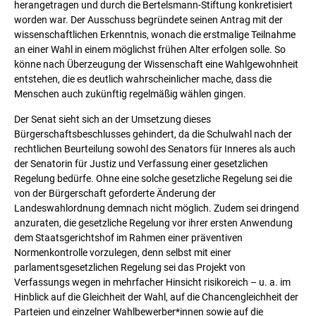
herangetragen und durch die Bertelsmann-Stiftung konkretisiert
worden war. Der Ausschuss begründete seinen Antrag mit der
wissenschaftlichen Erkenntnis, wonach die erstmalige Teilnahme
an einer Wahl in einem möglichst frühen Alter erfolgen solle. So
könne nach Überzeugung der Wissenschaft eine Wahlgewohnheit
entstehen, die es deutlich wahrscheinlicher mache, dass die
Menschen auch zukünftig regelmäßig wählen gingen.
Der Senat sieht sich an der Umsetzung dieses
Bürgerschaftsbeschlusses gehindert, da die Schulwahl nach der
rechtlichen Beurteilung sowohl des Senators für Inneres als auch
der Senatorin für Justiz und Verfassung einer gesetzlichen
Regelung bedürfe. Ohne eine solche gesetzliche Regelung sei die
von der Bürgerschaft geforderte Änderung der
Landeswahlordnung demnach nicht möglich. Zudem sei dringend
anzuraten, die gesetzliche Regelung vor ihrer ersten Anwendung
dem Staatsgerichtshof im Rahmen einer präventiven
Normenkontrolle vorzulegen, denn selbst mit einer
parlamentsgesetzlichen Regelung sei das Projekt von
Verfassungs wegen in mehrfacher Hinsicht risikoreich – u. a. im
Hinblick auf die Gleichheit der Wahl, auf die Chancengleichheit der
Parteien und einzelner Wahlbewerber*innen sowie auf die