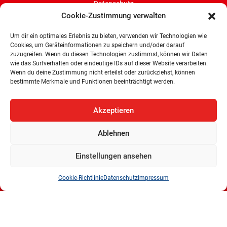
Datenschutz
Cookie-Zustimmung verwalten
Cookie-Richtlinie (EU)
Um dir ein optimales Erlebnis zu bieten, verwenden wir Technologien wie
Cookies, um Geräteinformationen zu speichern und/oder darauf
SPD-Bürgerschaftsfraktion
zuzugreifen. Wenn du diesen Technologien zustimmst, können wir Daten
wie das Surfverhalten oder eindeutige IDs auf dieser Website verarbeiten.
Land Bremen
Wenn du deine Zustimmung nicht erteilst oder zurückziehst, können
bestimmte Merkmale und Funktionen beeinträchtigt werden.
Wachtstraße 27/29
28195 Bremen
Akzeptieren
Tel: 0421 336 77 0
E-Mail: info@spd-fraktion-bremen.de
Ablehnen
Einstellungen ansehen
Cookie-Richtlinie
Datenschutz
Impressum