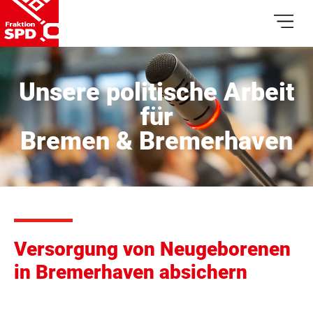
Unsere politische Arbeit
für
Bremen & Bremerhaven
Versorgung von Neugeborenen
in Bremerhaven absichern