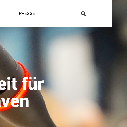
PRESSE
it für
aven