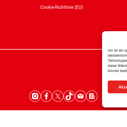
Cookie-Richtlinie (EU)
Um dir ein o
Geräteinfor
Technologien
dieser Websi
können best
Akze
© 2026 –
SPD-Bürgerschaftsfraktion Land Bremen