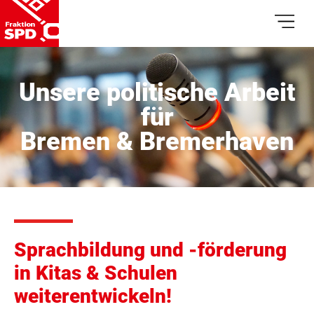
Unsere politische Arbeit
für
Bremen & Bremerhaven
Sprachbildung und -förderung
in Kitas & Schulen
weiterentwickeln!