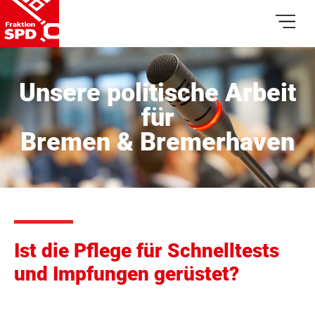
Unsere politische Arbeit
für
Bremen & Bremerhaven
Ist die Pflege für Schnelltests
und Impfungen gerüstet?