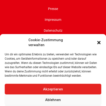
Presse
Impressum
Datenschutz
Cookie-Zustimmung
Cookie-Richtlinie (EU)
verwalten
SPD-Bürgerschaftsfraktion
Um dir ein optimales Erlebnis zu bieten, verwenden wir Technologien wie
Land Bremen
Cookies, um Geräteinformationen zu speichern und/oder darauf
zuzugreifen. Wenn du diesen Technologien zustimmst, können wir Daten
Wachtstraße 27/29
wie das Surfverhalten oder eindeutige IDs auf dieser Website verarbeiten.
Wenn du deine Zustimmung nicht erteilst oder zurückziehst, können
28195 Bremen
bestimmte Merkmale und Funktionen beeinträchtigt werden.
Tel: 0421 336 77 0
E-Mail: info@spd-fraktion-bremen.de
Akzeptieren
Ablehnen