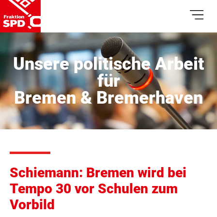
Unsere politische Arbeit
für
Bremen & Bremerhaven
Schiemann: Bremen wird bei
Tempo 30 vor Schulen zum
Vorbild