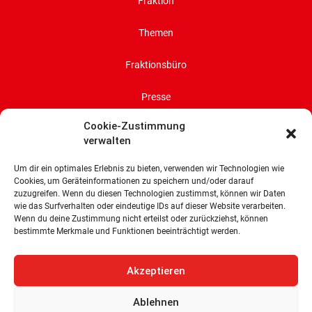
Fraktion
Themen
Fraktionsbüro
Presse
Cookie-Zustimmung
Impressum
verwalten
Datenschutz
Um dir ein optimales Erlebnis zu bieten, verwenden wir Technologien wie
Cookies, um Geräteinformationen zu speichern und/oder darauf
Cookie-Richtlinie (EU)
zuzugreifen. Wenn du diesen Technologien zustimmst, können wir Daten
wie das Surfverhalten oder eindeutige IDs auf dieser Website verarbeiten.
Wenn du deine Zustimmung nicht erteilst oder zurückziehst, können
SPD-Bürgerschaftsfraktion
bestimmte Merkmale und Funktionen beeinträchtigt werden.
Land Bremen
Wachtstraße 27/29
Akzeptieren
28195 Bremen
Ablehnen
Tel: 0421 336 77 0