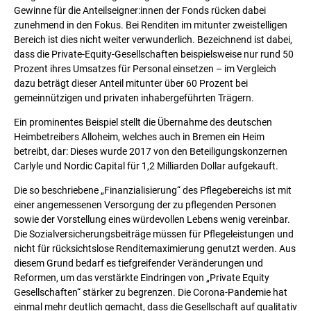
Gewinne für die Anteilseigner:innen der Fonds rücken dabei
zunehmend in den Fokus. Bei Renditen im mitunter zweistelligen
Bereich ist dies nicht weiter verwunderlich. Bezeichnend ist dabei,
dass die Private-Equity-Gesellschaften beispielsweise nur rund 50
Prozent ihres Umsatzes für Personal einsetzen – im Vergleich
dazu beträgt dieser Anteil mitunter über 60 Prozent bei
gemeinnützigen und privaten inhabergeführten Trägern.
Ein prominentes Beispiel stellt die Übernahme des deutschen
Heimbetreibers Alloheim, welches auch in Bremen ein Heim
betreibt, dar: Dieses wurde 2017 von den Beteiligungskonzernen
Carlyle und Nordic Capital für 1,2 Milliarden Dollar aufgekauft.
Die so beschriebene „Finanzialisierung“ des Pflegebereichs ist mit
einer angemessenen Versorgung der zu pflegenden Personen
sowie der Vorstellung eines würdevollen Lebens wenig vereinbar.
Die Sozialversicherungsbeiträge müssen für Pflegeleistungen und
nicht für rücksichtslose Renditemaximierung genutzt werden. Aus
diesem Grund bedarf es tiefgreifender Veränderungen und
Reformen, um das verstärkte Eindringen von „Private Equity
Gesellschaften“ stärker zu begrenzen. Die Corona-Pandemie hat
einmal mehr deutlich gemacht, dass die Gesellschaft auf qualitativ