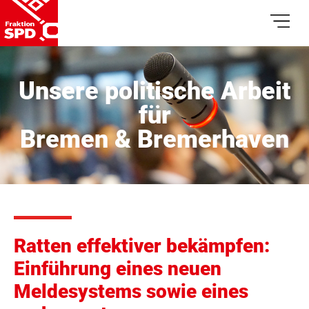
Unsere politische Arbeit
für
Bremen & Bremerhaven
Ratten effektiver bekämpfen:
Einführung eines neuen
Meldesystems sowie eines