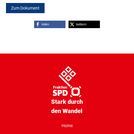
Zum Dokument
teilen
twittern
Stark durch
den Wandel
Home