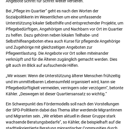
Angebote Schritt für Schritt weiter vertiefen.“
Bei „Pflege im Quartier“ geht es nach den Worten der
Sozialpolitikerin im Wesentlichen um eine umfassende
Unterstützung lokaler Selbsthilfe und entsprechender Projekte, um
Pflegebedürftigen, Angehörigen und Nachbarn vor Ort im Quartier
zu helfen. Dazu gehören neben lokalen Teilhabe- und
Selbsthilfeangeboten etwa auch Kurse für pflegende Angehörige
und Zugehörige mit gleichzeitigen Angeboten zur
Pflegeentlastung. Die Angebote vor Ort sollen miteinander
verknüpft und für die Älteren zugänglich gemacht werden. Dies
gilt auch im Blick auf aufsuchende Hilfen.
„Wir wissen: Wenn die Unterstützung älterer Menschen frühzeitig
und im unmittelbaren Lebensumfeld organisiert wird, kann sie
Pflegebedürftigkeit vermeiden, verringern oder verzögern“, betonte
Kähler. „Deswegen ist dieser Quartiersansatz so wichtig.“
Ein Schwerpunkt des Fördermodells soll nach den Vorstellungen
der SPD-Politikerin dabei das Thema älter werdende Migrantinnen
und Migranten sein. „Wir erleben aktuell in dieser Gruppe stark
wachsende Beratungsbedarfe“, so Kähler, die beispielhaft auf die
stadtteilorientierte Beratung migrantischer Communities durch