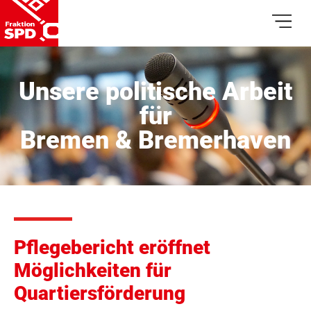
Unsere politische Arbeit
für
Bremen & Bremerhaven
Pflegebericht eröffnet
Möglichkeiten für
Quartiersförderung