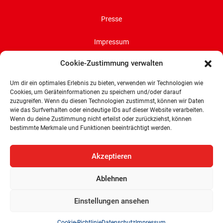
Presse
Impressum
Cookie-Zustimmung verwalten
Datenschutz
Um dir ein optimales Erlebnis zu bieten, verwenden wir Technologien wie
Cookie-Richtlinie (EU)
Cookies, um Geräteinformationen zu speichern und/oder darauf
zuzugreifen. Wenn du diesen Technologien zustimmst, können wir Daten
wie das Surfverhalten oder eindeutige IDs auf dieser Website verarbeiten.
SPD-Bürgerschaftsfraktion
Wenn du deine Zustimmung nicht erteilst oder zurückziehst, können
Land Bremen
bestimmte Merkmale und Funktionen beeinträchtigt werden.
Wachtstraße 27/29
28195 Bremen
Akzeptieren
Tel: 0421 336 77 0
Ablehnen
E-Mail: info@spd-fraktion-bremen.de
Einstellungen ansehen
Cookie-Richtlinie
Datenschutz
Impressum