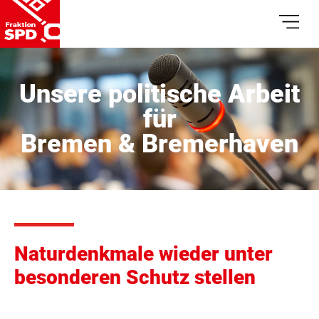
Unsere politische Arbeit
für
Bremen & Bremerhaven
Naturdenkmale wieder unter
besonderen Schutz stellen