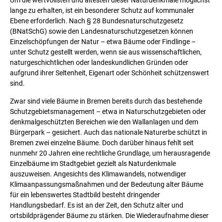
Um die wertvollsten und ältesten dieser Naturdenkmale möglichst
lange zu erhalten, ist ein besonderer Schutz auf kommunaler
Ebene erforderlich. Nach § 28 Bundesnaturschutzgesetz
(BNatSchG) sowie den Landesnaturschutzgesetzen können
Einzelschöpfungen der Natur – etwa Bäume oder Findlinge –
unter Schutz gestellt werden, wenn sie aus wissenschaftlichen,
naturgeschichtlichen oder landeskundlichen Gründen oder
aufgrund ihrer Seltenheit, Eigenart oder Schönheit schützenswert
sind.
Zwar sind viele Bäume in Bremen bereits durch das bestehende
Schutzgebietsmanagement – etwa in Naturschutzgebieten oder
denkmalgeschützten Bereichen wie den Wallanlagen und dem
Bürgerpark – gesichert. Auch das nationale Naturerbe schützt in
Bremen zwei einzelne Bäume. Doch darüber hinaus fehlt seit
nunmehr 20 Jahren eine rechtliche Grundlage, um herausragende
Einzelbäume im Stadtgebiet gezielt als Naturdenkmale
auszuweisen. Angesichts des Klimawandels, notwendiger
Klimaanpassungsmaßnahmen und der Bedeutung alter Bäume
für ein lebenswertes Stadtbild besteht dringender
Handlungsbedarf. Es ist an der Zeit, den Schutz alter und
ortsbildprägender Bäume zu stärken. Die Wiederaufnahme dieser