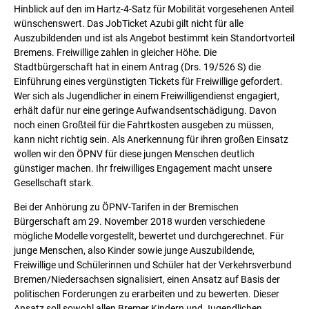
Hinblick auf den im Hartz-4-Satz für Mobilität vorgesehenen Anteil
wünschenswert. Das JobTicket Azubi gilt nicht für alle
Auszubildenden und ist als Angebot bestimmt kein Standortvorteil
Bremens. Freiwillige zahlen in gleicher Höhe. Die
Stadtbürgerschaft hat in einem Antrag (Drs. 19/526 S) die
Einführung eines vergünstigten Tickets für Freiwillige gefordert.
Wer sich als Jugendlicher in einem Freiwilligendienst engagiert,
erhält dafür nur eine geringe Aufwandsentschädigung. Davon
noch einen Großteil für die Fahrtkosten ausgeben zu müssen,
kann nicht richtig sein. Als Anerkennung für ihren großen Einsatz
wollen wir den ÖPNV für diese jungen Menschen deutlich
günstiger machen. Ihr freiwilliges Engagement macht unsere
Gesellschaft stark.
Bei der Anhörung zu ÖPNV-Tarifen in der Bremischen
Bürgerschaft am 29. November 2018 wurden verschiedene
mögliche Modelle vorgestellt, bewertet und durchgerechnet. Für
junge Menschen, also Kinder sowie junge Auszubildende,
Freiwillige und Schülerinnen und Schüler hat der Verkehrsverbund
Bremen/Niedersachsen signalisiert, einen Ansatz auf Basis der
politischen Forderungen zu erarbeiten und zu bewerten. Dieser
Ansatz soll sowohl allen Bremer Kindern und Jugendlichen