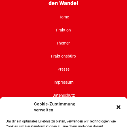
den Wandel
Home
Fraktion
Themen
Fraktionsbüro
Presse
Impressum
Datenschutz
Cookie-Zustimmung
Cookie-Richtlinie (EU)
verwalten
Um dir ein optimales Erlebnis zu bieten, verwenden wir Technologien wie
SPD-Bürgerschaftsfraktion
Cookies, um Geräteinformationen zu speichern und/oder darauf