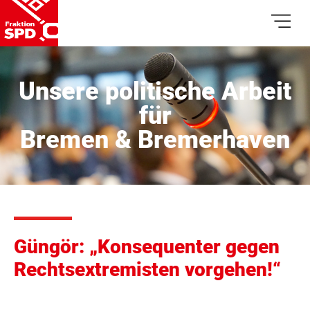
Unsere politische Arbeit
für
Bremen & Bremerhaven
Güngör: „Konsequenter gegen
Rechtsextremisten vorgehen!“