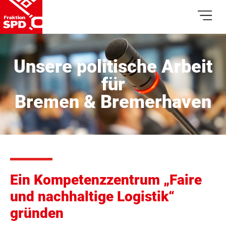
Unsere politische Arbeit
für
Bremen & Bremerhaven
Ein Kompetenzzentrum „Faire
und nachhaltige Logistik“
gründen