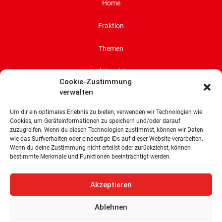
Home
Fraktion
Themen
Fraktionsbüro
Cookie-Zustimmung
verwalten
Presse
Um dir ein optimales Erlebnis zu bieten, verwenden wir Technologien wie
Impressum
Cookies, um Geräteinformationen zu speichern und/oder darauf
zuzugreifen. Wenn du diesen Technologien zustimmst, können wir Daten
wie das Surfverhalten oder eindeutige IDs auf dieser Website verarbeiten.
Datenschutz
Wenn du deine Zustimmung nicht erteilst oder zurückziehst, können
bestimmte Merkmale und Funktionen beeinträchtigt werden.
Cookie-Richtlinie (EU)
Akzeptieren
SPD-Bürgerschaftsfraktion
Land Bremen
Ablehnen
Wachtstraße 27/29