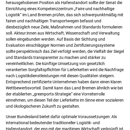
herausgehobenen Position als Hafenstandort sollte der Senat die
Einrichtung eines Kompetenzzentrum „Faire und nachhaltige
Logistik“ im Land Bremen prüfen, das sich schwerpunktmäßig mit
fairen und nachhaltigen Transportwegen befasst und
diesbezüglich neue Ziele, Maßnahmen und Standards formulieren
soll. Akteur:innen aus Wirtschaft, Wissenschaft und Verwaltung
sollen eingebunden werden. Auf Basis der Sichtung und
Evaluation einschlägiger Normen und Zertifizierungssysteme
sollte perspektivisch das Ziel verfolgt werden, die Vielfalt der Siegel
und Standards transparenter zu machen und stärker zu
vereinheitlichen. Die künftige Umsetzung von gesetzlich
verankerten Sorgfaltspflichten für Lieferketten wird die Nachfrage
nach Logistikdienstleistungen mit diesen Qualitäten steigern.
Entsprechend zertifizierte Unternehmen haben dann einen klaren
Wettbewerbsvorteil. Damit kann das Land Bremen ähnlich wie bei
der etablierten „greenports-Strategie“ eine Vorreiterrolle
einnehmen, um diesen Teil der Lieferkette im Sinne einer sozialeren
und ökologischeren Zukunft zu gestalten.
Unser Bundesland bietet dafür optimale Voraussetzungen: Als
international bedeutender traditioneller Logistik- und
Hafenstandort, der eng mit der maritimen Wirtschaft verknüpft ist,