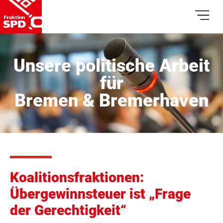
Unsere politische Arbeit
für
Bremen & Bremerhaven
Koalitionsfraktionen:
Übergewinnsteuer ist „Frage
der Gerechtigkeit“