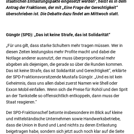
staatlichen Entlastungspakte eingesetzt werden“, heißt es in dem
Antrag der Fraktionen, der mit „Eine Frage der Gerechtigkeit“
überschrieben ist. Die Debatte dazu findet am Mittwoch statt.
Güngör (SPD): „Das ist keine Strafe, das ist Solidarität“
„Für uns gilt, dass starke Schultern mehr tragen müssen. Wer in
diesen Zeiten leistungslos mehr Profite macht und dabei die
Notlage anderer ausnutzt, der muss überproportional mehr
abgeben als diejenigen, die gerade so über die Runden kommen.
Das ist keine Strafe, das ist Solidarität und Gerechtigkeit“, erklärte
der SPD-Fraktionsvorsitzende Mustafa Güngör. „Und es ist kein
Geheimnis, dass uns allen dabei zuerst Namen wie Shell oder
Exxon Mobil einfallen. Wenn sich die Preise für Rohöl und den Sprit
an der Tankstelle so offensichtlich entkoppeln, dann muss der
Staat reagieren.“
Der SPD-Fraktionschef betonte insbesondere im Blick auf kleine
und mittelständische Unternehmen sowie Handwerksbetriebe,
dass die Union in Bund und Land nichts zu deren Entlastung
beigetragen habe, sondern sich jetzt auch noch klar auf die Seite