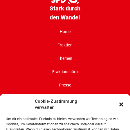
Stark durch
den Wandel
Home
Fraktion
Themen
Fraktionsbüro
Presse
Impressum
Cookie-Zustimmung
verwalten
Datenschutz
Um dir ein optimales Erlebnis zu bieten, verwenden wir Technologien wie
Cookies, um Geräteinformationen zu speichern und/oder darauf
Cookie-Richtlinie (EU)
zuzugreifen. Wenn du diesen Technologien zustimmst, können wir Daten