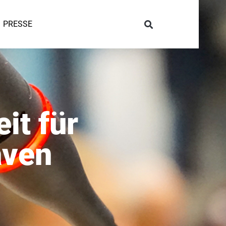
PRESSE
it für
aven