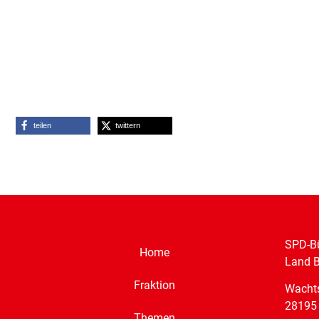
teilen
twittern
SPD-Bü
Home
Land 
Fraktion
Wacht
28195
Themen