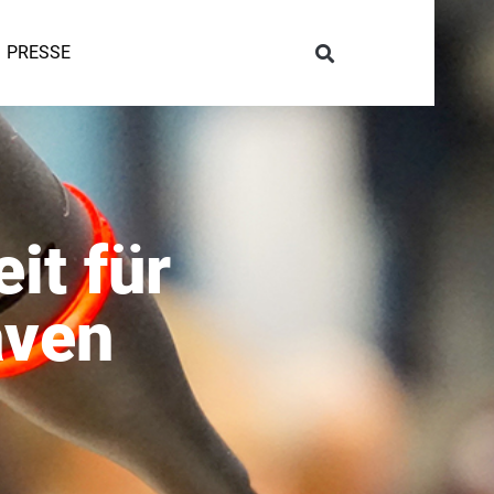
PRESSE
it für
aven