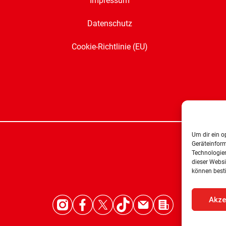
Impressum
Datenschutz
Cookie-Richtlinie (EU)
Um dir ein o
Geräteinfor
Technologien
dieser Websi
können best
Akze