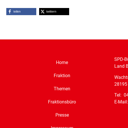
teilen
twittern
SPD-Bü
Home
Land 
Fraktion
Wacht
28195
Themen
Tel: 0
E-Mail
Fraktionsbüro
Presse