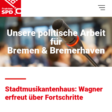
Unsere politische Arbeit
für
Bremen & Bremerhaven
Stadtmusikantenhaus: Wagner
erfreut über Fortschritte