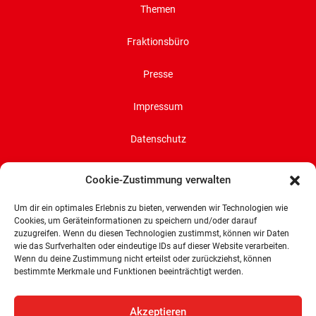
Themen
Fraktionsbüro
Presse
Impressum
Datenschutz
Cookie-Richtlinie (EU)
Cookie-Zustimmung verwalten
Um dir ein optimales Erlebnis zu bieten, verwenden wir Technologien wie
SPD-Bürgerschaftsfraktion
Cookies, um Geräteinformationen zu speichern und/oder darauf
Land Bremen
zuzugreifen. Wenn du diesen Technologien zustimmst, können wir Daten
wie das Surfverhalten oder eindeutige IDs auf dieser Website verarbeiten.
Wachtstraße 27/29
Wenn du deine Zustimmung nicht erteilst oder zurückziehst, können
28195 Bremen
bestimmte Merkmale und Funktionen beeinträchtigt werden.
Tel: 0421 336 77 0
E-Mail: info@spd-fraktion-bremen.de
Akzeptieren