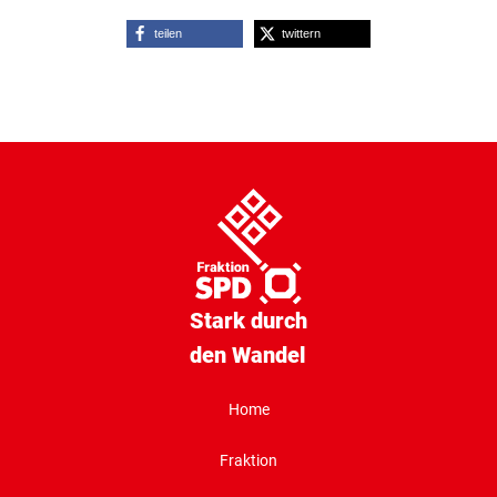
teilen
twittern
Stark durch
den Wandel
Home
Fraktion