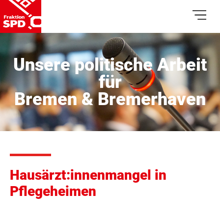
Unsere politische Arbeit
für
Bremen & Bremerhaven
Hausärzt:innenmangel in
Pflegeheimen