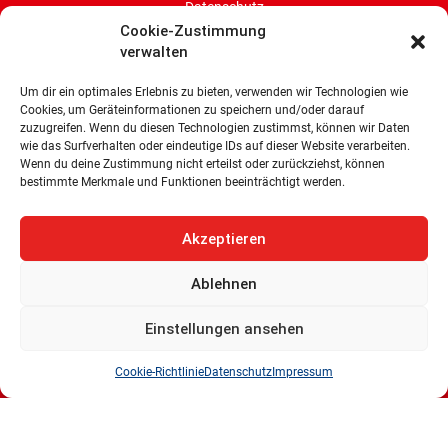
Datenschutz
Cookie-Zustimmung
verwalten
Cookie-Richtlinie (EU)
Um dir ein optimales Erlebnis zu bieten, verwenden wir Technologien wie
SPD-Bürgerschaftsfraktion
Cookies, um Geräteinformationen zu speichern und/oder darauf
Land Bremen
zuzugreifen. Wenn du diesen Technologien zustimmst, können wir Daten
wie das Surfverhalten oder eindeutige IDs auf dieser Website verarbeiten.
Wachtstraße 27/29
Wenn du deine Zustimmung nicht erteilst oder zurückziehst, können
bestimmte Merkmale und Funktionen beeinträchtigt werden.
28195 Bremen
Tel: 0421 336 77 0
Akzeptieren
E-Mail: info@spd-fraktion-bremen.de
Ablehnen
Einstellungen ansehen
Cookie-Richtlinie
Datenschutz
Impressum