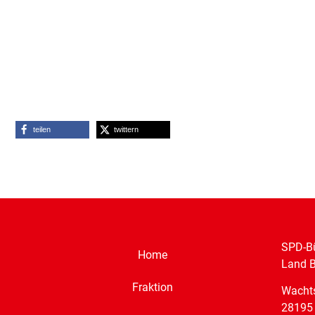
teilen
twittern
SPD-Bü
Home
Land 
Fraktion
Wacht
28195