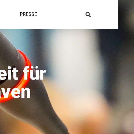
PRESSE
it für
aven