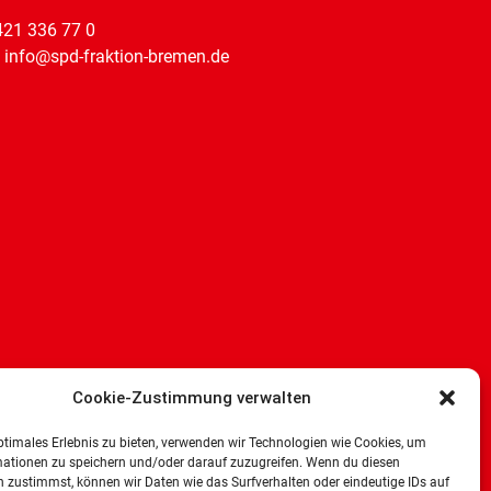
421 336 77 0
: info@spd-fraktion-bremen.de
Cookie-Zustimmung verwalten
ptimales Erlebnis zu bieten, verwenden wir Technologien wie Cookies, um
mationen zu speichern und/oder darauf zuzugreifen. Wenn du diesen
 zustimmst, können wir Daten wie das Surfverhalten oder eindeutige IDs auf