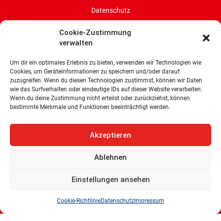
Datenschutz
Cookie-Zustimmung
Cookie-Richtlinie (EU)
verwalten
SPD-Bürgerschaftsfraktion
Um dir ein optimales Erlebnis zu bieten, verwenden wir Technologien wie
Land Bremen
Cookies, um Geräteinformationen zu speichern und/oder darauf
zuzugreifen. Wenn du diesen Technologien zustimmst, können wir Daten
Wachtstraße 27/29
wie das Surfverhalten oder eindeutige IDs auf dieser Website verarbeiten.
28195 Bremen
Wenn du deine Zustimmung nicht erteilst oder zurückziehst, können
bestimmte Merkmale und Funktionen beeinträchtigt werden.
Tel: 0421 336 77 0
E-Mail: info@spd-fraktion-bremen.de
Akzeptieren
Ablehnen
Einstellungen ansehen
Cookie-Richtlinie
Datenschutz
Impressum