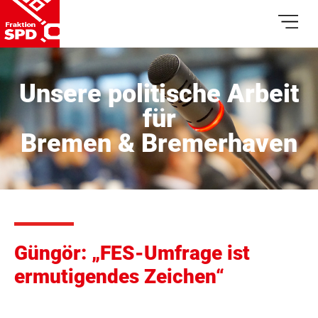
Unsere politische Arbeit
für
Bremen & Bremerhaven
Güngör: „FES-Umfrage ist
ermutigendes Zeichen“