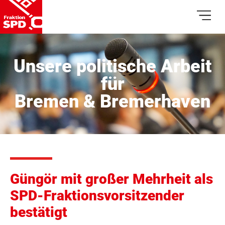
Unsere politische Arbeit
für
Bremen & Bremerhaven
Güngör mit großer Mehrheit als
SPD-Fraktionsvorsitzender
bestätigt