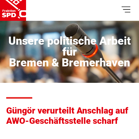
Unsere politische Arbeit
für
Bremen & Bremerhaven
Güngör verurteilt Anschlag auf
AWO-Geschäftsstelle scharf