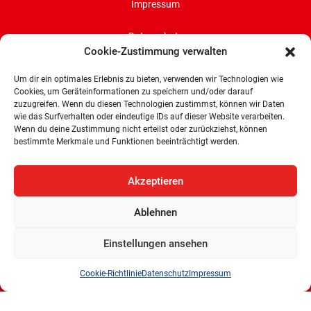
Impressum
Datenschutz
Cookie-Zustimmung verwalten
Cookie-Richtlinie (EU)
Um dir ein optimales Erlebnis zu bieten, verwenden wir Technologien wie
Cookies, um Geräteinformationen zu speichern und/oder darauf
zuzugreifen. Wenn du diesen Technologien zustimmst, können wir Daten
SPD-Bürgerschaftsfraktion
wie das Surfverhalten oder eindeutige IDs auf dieser Website verarbeiten.
Land Bremen
Wenn du deine Zustimmung nicht erteilst oder zurückziehst, können
bestimmte Merkmale und Funktionen beeinträchtigt werden.
Wachtstraße 27/29
28195 Bremen
Akzeptieren
Tel: 0421 336 77 0
E-Mail: info@spd-fraktion-bremen.de
Ablehnen
Einstellungen ansehen
Cookie-Richtlinie
Datenschutz
Impressum