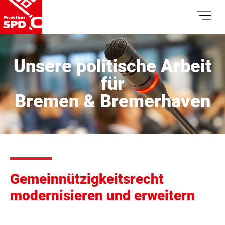
Unsere politische Arbeit
für
Bremen & Bremerhaven
Gemeinnützigkeitsrecht
modernisieren und erweitern