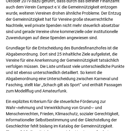
Oktober 2019 dazu geführt, dass durch das Berliner Finanzamt
auch dem Verein Campact e.V. die Gemeinnützigkeit entzogen
wurde, weiteren Vereinen drohen ähnliche Probleme. Der Entzug
der Gemeinnützigkeit hat für Vereine große steuerrechtliche
Nachteile, weil private Spenden nicht mehr steuerlich absetzbar
sind und gerade Vereine ohne kommerzielle oder institutionelle
Zuwendungen auf diese Spenden angewiesen sind.
Grundlage für die Entscheidung des Bundesfinanzhofes ist die
Abgabenordnung. Dort sind 25 inhaltliche Ziele aufgelistet, die
Vereine für eine Anerkennung der Gemeinnützigkeit tatsächlich
verfolgen müssen. Die Liste umfasst viele unterschiedliche Punkte
und ist ebenso unterschiedlich detailliert. So kennt die
Abgabenordnung eine Unterscheidung zwischen Karneval und
Fasching, stellt klar „Schach gilt als Sport“ und enthält Passagen
zum Modellflug und Amateurfunk.
Ein explizites Kriterium für die steuerliche Förderung zur
Wahr¬nehmung und Verwirklichung von Grund¬- und
Menschenrechten, Frieden, Klimaschutz, sozialer Gerechtigkeit,
informationeller Selbstbestimmung und der Gleichstellung der
Geschlechter fehlt bislang im Katalog der Gemeinnützigkeit.