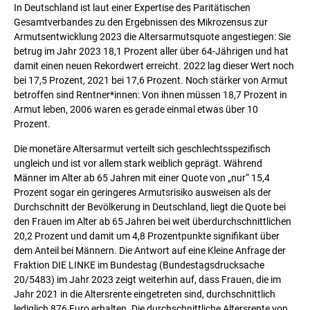
In Deutschland ist laut einer Expertise des Paritätischen
Gesamtverbandes zu den Ergebnissen des Mikrozensus zur
Armutsentwicklung 2023 die Altersarmutsquote angestiegen: Sie
betrug im Jahr 2023 18,1 Prozent aller über 64-Jährigen und hat
damit einen neuen Rekordwert erreicht. 2022 lag dieser Wert noch
bei 17,5 Prozent, 2021 bei 17,6 Prozent. Noch stärker von Armut
betroffen sind Rentner*innen: Von ihnen müssen 18,7 Prozent in
Armut leben, 2006 waren es gerade einmal etwas über 10
Prozent.
Die monetäre Altersarmut verteilt sich geschlechtsspezifisch
ungleich und ist vor allem stark weiblich geprägt. Während
Männer im Alter ab 65 Jahren mit einer Quote von „nur“ 15,4
Prozent sogar ein geringeres Armutsrisiko ausweisen als der
Durchschnitt der Bevölkerung in Deutschland, liegt die Quote bei
den Frauen im Alter ab 65 Jahren bei weit überdurchschnittlichen
20,2 Prozent und damit um 4,8 Prozentpunkte signifikant über
dem Anteil bei Männern. Die Antwort auf eine Kleine Anfrage der
Fraktion DIE LINKE im Bundestag (Bundestagsdrucksache
20/5483) im Jahr 2023 zeigt weiterhin auf, dass Frauen, die im
Jahr 2021 in die Altersrente eingetreten sind, durchschnittlich
lediglich 876 Euro erhalten. Die durchschnittliche Altersrente von