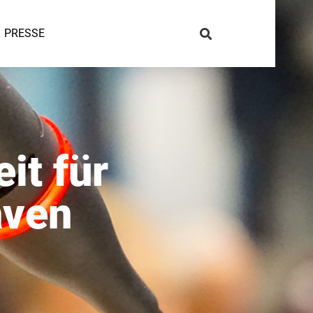
PRESSE
it für
aven