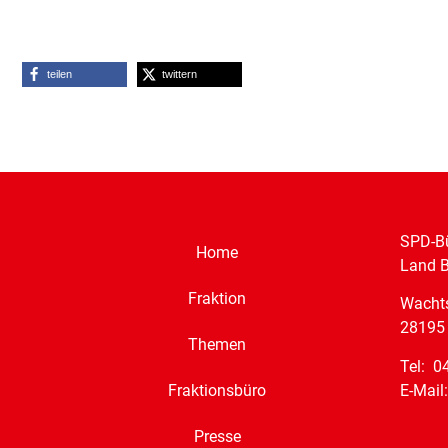
teilen
twittern
SPD-Bü
Home
Land 
Fraktion
Wacht
28195
Themen
Tel: 0
E-Mail
Fraktionsbüro
Presse