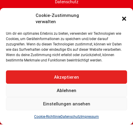
Datenschutz
Cookie-Zustimmung
Cookie-Richtlinie (EU)
verwalten
SPD-Bürgerschaftsfraktion
Um dir ein optimales Erlebnis zu bieten, verwenden wir Technologien wie
Land Bremen
Cookies, um Geräteinformationen zu speichern und/oder darauf
zuzugreifen. Wenn du diesen Technologien zustimmst, können wir Daten
Wachtstraße 27/29
wie das Surfverhalten oder eindeutige IDs auf dieser Website verarbeiten.
28195 Bremen
Wenn du deine Zustimmung nicht erteilst oder zurückziehst, können
bestimmte Merkmale und Funktionen beeinträchtigt werden.
Tel: 0421 336 77 0
E-Mail: info@spd-fraktion-bremen.de
Akzeptieren
Ablehnen
Einstellungen ansehen
Cookie-Richtlinie
Datenschutz
Impressum