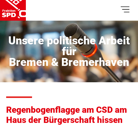
Unsere politische Arbeit
für
Bremen & Bremerhaven
Regenbogenflagge am CSD am
Haus der Bürgerschaft hissen