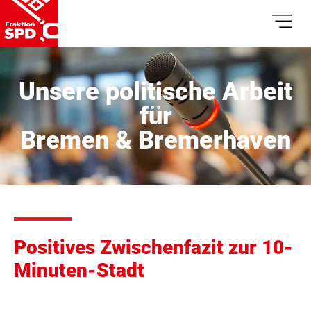
Unsere politische Arbeit
für
Bremen & Bremerhaven
Positives Zwischenfazit zur 10-
Minuten-Stadt