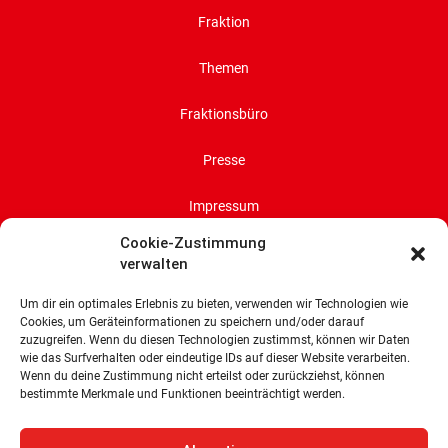
Fraktion
Themen
Fraktionsbüro
Presse
Impressum
Cookie-Zustimmung
Datenschutz
verwalten
Cookie-Richtlinie (EU)
Um dir ein optimales Erlebnis zu bieten, verwenden wir Technologien wie
Cookies, um Geräteinformationen zu speichern und/oder darauf
zuzugreifen. Wenn du diesen Technologien zustimmst, können wir Daten
SPD-Bürgerschaftsfraktion
wie das Surfverhalten oder eindeutige IDs auf dieser Website verarbeiten.
Land Bremen
Wenn du deine Zustimmung nicht erteilst oder zurückziehst, können
bestimmte Merkmale und Funktionen beeinträchtigt werden.
Wachtstraße 27/29
28195 Bremen