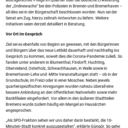
altersgerechter Pflege im Quartier oder die deutliche Erweiterung
der „Onlinewache“ bei den Polizeien in Bremen und Bremerhaven –
all dies sei in der Bürgerschaft beschlossen worden. Nun sei der
Senat am Zug, hierzu zeitnah Antworten zu liefern. Weitere
Initiativen seien derzeit detailliert in Beratung.
Vor Ort im Gespräch
Ziel sei es ebenfalls von Beginn an gewesen, mit den Bürgerinnen
und Bürgern über das neue Leitbild dauerhaft und nachhaltig ins
Gespräch zu kommen, soweit dies die Corona-Pandemie zuließ. So
fanden unter anderem in Blumenthal, Findorff, Huchting,
Obervieland, Osterholz, Schwachhausen, in Walle sowie in
Bremerhaven-Lehe und -Mitte Veranstaltungen statt – ob in der
Grundschule, im Freizi oder in einer Moschee. Neben jeweils
quartierspezifischen Anregungen wurden nahezu überall eine
bessere Anbindung an den öffentlichen Nahverkehr sowie mehr
Bankfilialen eingefordert. Vor allem in den äußeren Stadtteilen
Bremens wurde zudem häufig ein Mangel an Hausärzten
angesprochen.
„Als SPD-Fraktion sehen wir uns daher darin bestärkt, die 10-
Minuten-Stadt konkret auszugestalten“, erklärte Güngör. So gehe