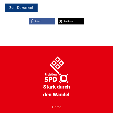
Zum Dokument
teilen
twittern
Stark durch
den Wandel
Home