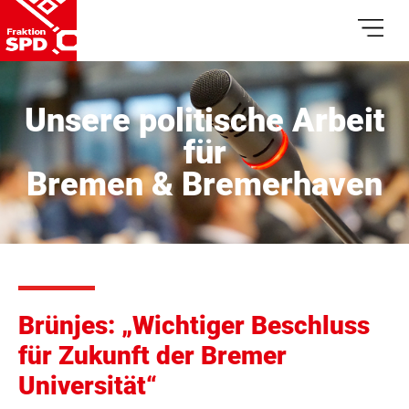
Unsere politische Arbeit
für
Bremen & Bremerhaven
Brünjes: „Wichtiger Beschluss
für Zukunft der Bremer
Universität“