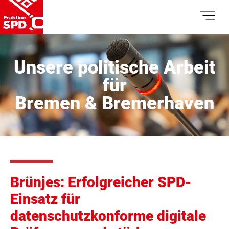
Unsere politische Arbeit
für
Bremen & Bremerhaven
Brünjes: Erfolgreicher SPD-
Einsatz für
datenschutzkonforme digitale