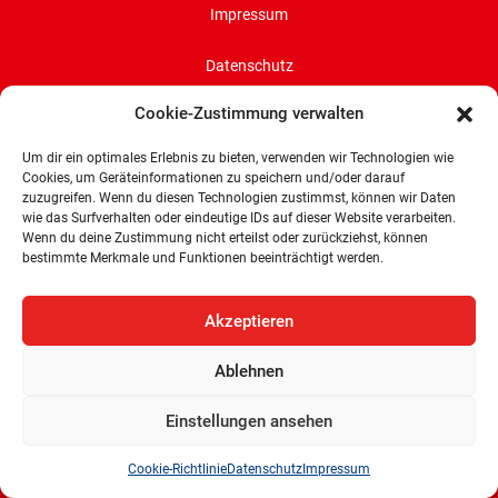
Impressum
Datenschutz
Cookie-Zustimmung verwalten
Cookie-Richtlinie (EU)
Um dir ein optimales Erlebnis zu bieten, verwenden wir Technologien wie
SPD-Bürgerschaftsfraktion
Cookies, um Geräteinformationen zu speichern und/oder darauf
Land Bremen
zuzugreifen. Wenn du diesen Technologien zustimmst, können wir Daten
wie das Surfverhalten oder eindeutige IDs auf dieser Website verarbeiten.
Wachtstraße 27/29
Wenn du deine Zustimmung nicht erteilst oder zurückziehst, können
bestimmte Merkmale und Funktionen beeinträchtigt werden.
28195 Bremen
Tel: 0421 336 77 0
Akzeptieren
E-Mail: info@spd-fraktion-bremen.de
Ablehnen
Einstellungen ansehen
Cookie-Richtlinie
Datenschutz
Impressum