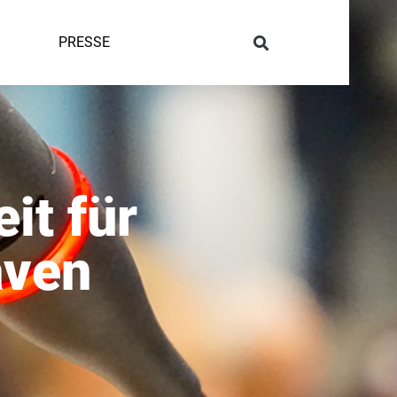
PRESSE
it für
aven