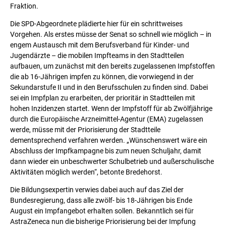
Fraktion.
Die SPD-Abgeordnete plädierte hier für ein schrittweises
Vorgehen. Als erstes müsse der Senat so schnell wie möglich – in
engem Austausch mit dem Berufsverband für Kinder- und
Jugendärzte – die mobilen Impfteams in den Stadtteilen
aufbauen, um zunächst mit den bereits zugelassenen Impfstoffen
die ab 16-Jährigen impfen zu können, die vorwiegend in der
Sekundarstufe II und in den Berufsschulen zu finden sind. Dabei
sei ein Impfplan zu erarbeiten, der prioritär in Stadtteilen mit
hohen Inzidenzen startet. Wenn der Impfstoff für ab Zwölfjährige
durch die Europäische Arzneimittel-Agentur (EMA) zugelassen
werde, müsse mit der Priorisierung der Stadtteile
dementsprechend verfahren werden. „Wünschenswert wäre ein
Abschluss der Impfkampagne bis zum neuen Schuljahr, damit
dann wieder ein unbeschwerter Schulbetrieb und außerschulische
Aktivitäten möglich werden“, betonte Bredehorst.
Die Bildungsexpertin verwies dabei auch auf das Ziel der
Bundesregierung, dass alle zwölf- bis 18-Jährigen bis Ende
August ein Impfangebot erhalten sollen. Bekanntlich sei für
AstraZeneca nun die bisherige Priorisierung bei der Impfung