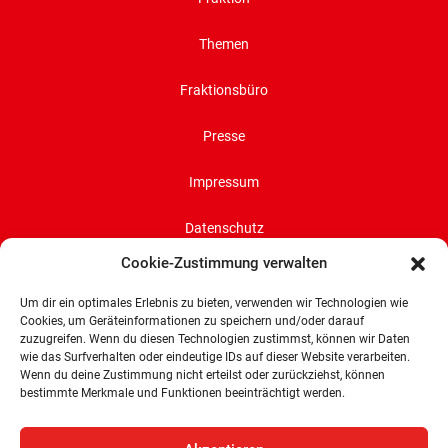
Themen
Fraktionsbüro
Presse
Impressum
Datenschutz
Cookie-Zustimmung verwalten
Cookie-Richtlinie (EU)
Um dir ein optimales Erlebnis zu bieten, verwenden wir Technologien wie
Cookies, um Geräteinformationen zu speichern und/oder darauf
SPD-Bürgerschaftsfraktion
zuzugreifen. Wenn du diesen Technologien zustimmst, können wir Daten
Land Bremen
wie das Surfverhalten oder eindeutige IDs auf dieser Website verarbeiten.
Wenn du deine Zustimmung nicht erteilst oder zurückziehst, können
Wachtstraße 27/29
bestimmte Merkmale und Funktionen beeinträchtigt werden.
28195 Bremen
Tel: 0421 336 77 0