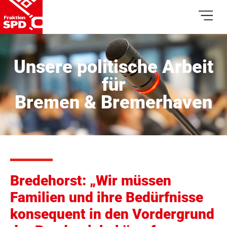
Unsere politische Arbeit
für
Bremen & Bremerhaven
Bredehorst: „Wir müssen
Familien und ihre Bedürfnisse
konsequent in den Vordergrund