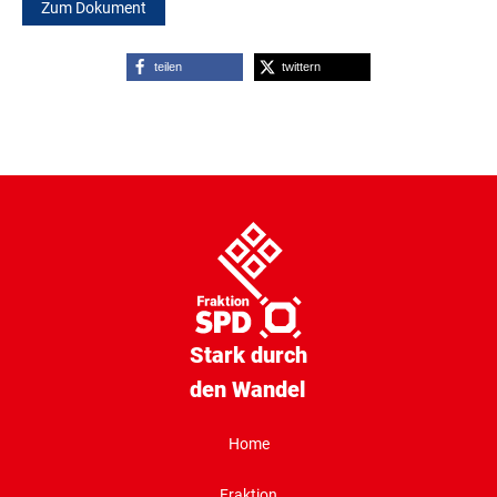
Zum Dokument
teilen
twittern
Stark durch
den Wandel
Home
Fraktion