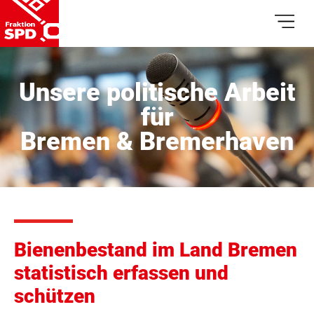
Unsere politische Arbeit
für
Bremen & Bremerhaven
Bienenbestand im Land Bremen
statistisch erfassen und
schützen