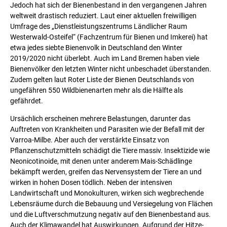
Jedoch hat sich der Bienenbestand in den vergangenen Jahren
weltweit drastisch reduziert. Laut einer aktuellen freiwilligen
Umfrage des „Dienstleistungszentrums Ländlicher Raum
Westerwald-Osteifel“ (Fachzentrum für Bienen und Imkerei) hat
etwa jedes siebte Bienenvolk in Deutschland den Winter
2019/2020 nicht überlebt. Auch im Land Bremen haben viele
Bienenvölker den letzten Winter nicht unbeschadet überstanden.
Zudem gelten laut Roter Liste der Bienen Deutschlands von
ungefähren 550 Wildbienenarten mehr als die Hälfte als
gefährdet.
Ursächlich erscheinen mehrere Belastungen, darunter das
Auftreten von Krankheiten und Parasiten wie der Befall mit der
Varroa-Milbe. Aber auch der verstärkte Einsatz von
Pflanzenschutzmitteln schädigt die Tiere massiv. Insektizide wie
Neonicotinoide, mit denen unter anderem Mais-Schädlinge
bekämpft werden, greifen das Nervensystem der Tiere an und
wirken in hohen Dosen tödlich. Neben der intensiven
Landwirtschaft und Monokulturen, wirken sich wegbrechende
Lebensräume durch die Bebauung und Versiegelung von Flächen
und die Luftverschmutzung negativ auf den Bienenbestand aus.
Auch der Klimawandel hat Auswirkungen. Aufgrund der Hitze-