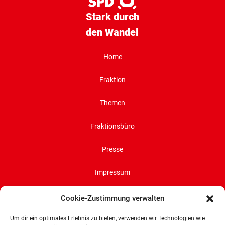
Stark durch
den Wandel
Home
Fraktion
Themen
Fraktionsbüro
Presse
Impressum
Datenschutz
Cookie-Zustimmung verwalten
Cookie-Richtlinie (EU)
Um dir ein optimales Erlebnis zu bieten, verwenden wir Technologien wie