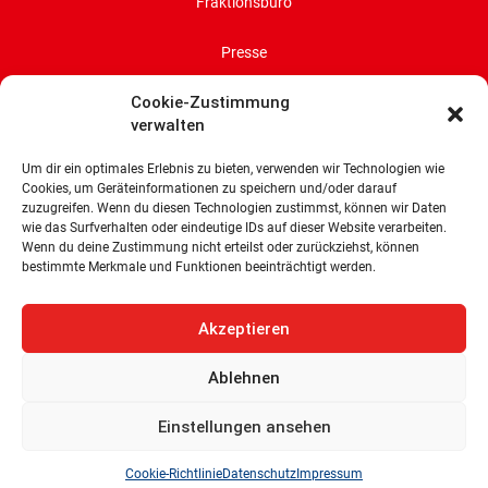
Fraktionsbüro
Presse
Cookie-Zustimmung
Impressum
verwalten
Datenschutz
Um dir ein optimales Erlebnis zu bieten, verwenden wir Technologien wie
Cookies, um Geräteinformationen zu speichern und/oder darauf
Cookie-Richtlinie (EU)
zuzugreifen. Wenn du diesen Technologien zustimmst, können wir Daten
wie das Surfverhalten oder eindeutige IDs auf dieser Website verarbeiten.
Wenn du deine Zustimmung nicht erteilst oder zurückziehst, können
SPD-Bürgerschaftsfraktion
bestimmte Merkmale und Funktionen beeinträchtigt werden.
Land Bremen
Wachtstraße 27/29
Akzeptieren
28195 Bremen
Ablehnen
Tel: 0421 336 77 0
E-Mail: info@spd-fraktion-bremen.de
Einstellungen ansehen
Cookie-Richtlinie
Datenschutz
Impressum