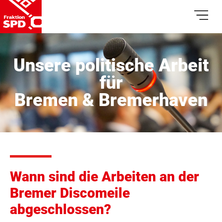
Unsere politische Arbeit
für
Bremen & Bremerhaven
Wann sind die Arbeiten an der
Bremer Discomeile
abgeschlossen?