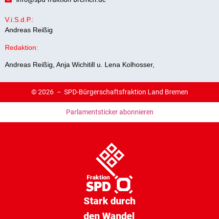
V.i.S.d.P.:
Andreas Reißig
Redaktion:
Andreas Reißig, Anja Wichitill u. Lena Kolhosser,
© 2026 –
SPD-Bürgerschaftsfraktion Land Bremen
Parlamentsticker abonnieren
Stark durch
den Wandel