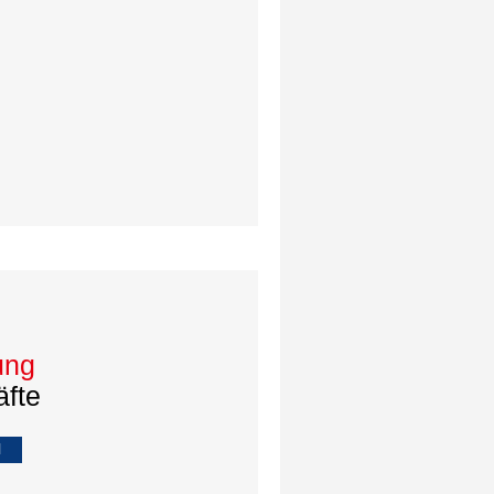
ung
äfte
l