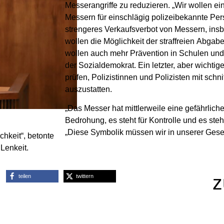
Messerangriffe zu reduzieren. „Wir wollen ei
Messern für einschlägig polizeibekannte Per
strengeres Verkaufsverbot von Messern, ins
wollen die Möglichkeit der straffreien Abgab
wollen auch mehr Prävention in Schulen und 
der Sozialdemokrat. Ein letzter, aber wichti
prüfen, Polizistinnen und Polizisten mit schn
auszustatten.
„Das Messer hat mittlerweile eine gefährliche
Bedrohung, es steht für Kontrolle und es steh
„Diese Symbolik müssen wir in unserer Gesel
chkeit“, betonte
Lenkeit.
z
teilen
twittern