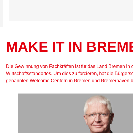
MAKE IT IN BREM
Die Gewinnung von Fachkräften ist für das Land Bremen in
Wirtschaftsstandortes. Um dies zu forcieren, hat die Bürgers
genannten Welcome Centern in Bremen und Bremerhaven besc