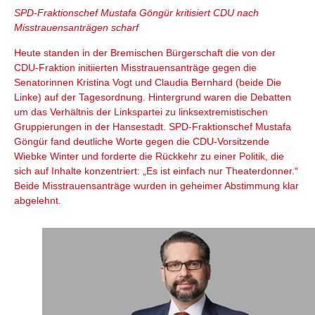
SPD-Fraktionschef Mustafa Göngür kritisiert CDU nach
Misstrauensanträgen scharf
Heute standen in der Bremischen Bürgerschaft die von der
CDU-Fraktion initiierten Misstrauensanträge gegen die
Senatorinnen Kristina Vogt und Claudia Bernhard (beide Die
Linke) auf der Tagesordnung. Hintergrund waren die Debatten
um das Verhältnis der Linkspartei zu linksextremistischen
Gruppierungen in der Hansestadt. SPD-Fraktionschef Mustafa
Göngür fand deutliche Worte gegen die CDU-Vorsitzende
Wiebke Winter und forderte die Rückkehr zu einer Politik, die
sich auf Inhalte konzentriert: „Es ist einfach nur Theaterdonner.“
Beide Misstrauensanträge wurden in geheimer Abstimmung klar
abgelehnt.