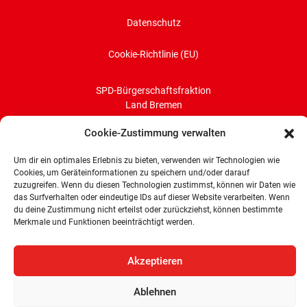
Datenschutz
Cookie-Richtlinie (EU)
SPD-Bürgerschaftsfraktion
Land Bremen
Wachtstraße 27/29
Cookie-Zustimmung verwalten
28195 Bremen
Um dir ein optimales Erlebnis zu bieten, verwenden wir Technologien wie
Tel: 0421 336 77 0
Cookies, um Geräteinformationen zu speichern und/oder darauf
E-Mail: info@spd-fraktion-bremen.de
zuzugreifen. Wenn du diesen Technologien zustimmst, können wir Daten wie
das Surfverhalten oder eindeutige IDs auf dieser Website verarbeiten. Wenn
du deine Zustimmung nicht erteilst oder zurückziehst, können bestimmte
Merkmale und Funktionen beeinträchtigt werden.
Akzeptieren
Ablehnen