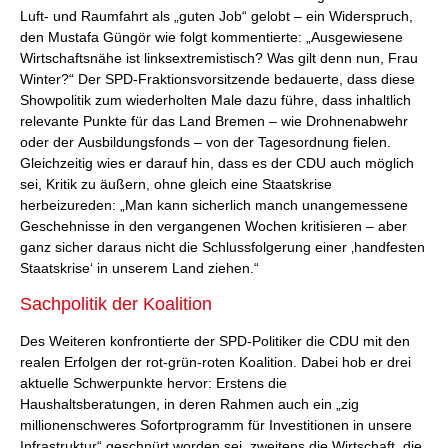
Luft- und Raumfahrt als „guten Job“ gelobt – ein Widerspruch,
den Mustafa Güngör wie folgt kommentierte: „Ausgewiesene
Wirtschaftsnähe ist linksextremistisch? Was gilt denn nun, Frau
Winter?“ Der SPD-Fraktionsvorsitzende bedauerte, dass diese
Showpolitik zum wiederholten Male dazu führe, dass inhaltlich
relevante Punkte für das Land Bremen – wie Drohnenabwehr
oder der Ausbildungsfonds – von der Tagesordnung fielen.
Gleichzeitig wies er darauf hin, dass es der CDU auch möglich
sei, Kritik zu äußern, ohne gleich eine Staatskrise
herbeizureden: „Man kann sicherlich manch unangemessene
Geschehnisse in den vergangenen Wochen kritisieren – aber
ganz sicher daraus nicht die Schlussfolgerung einer ‚handfesten
Staatskrise‘ in unserem Land ziehen.“
Sachpolitik der Koalition
Des Weiteren konfrontierte der SPD-Politiker die CDU mit den
realen Erfolgen der rot-grün-roten Koalition. Dabei hob er drei
aktuelle Schwerpunkte hervor: Erstens die
Haushaltsberatungen, in deren Rahmen auch ein „zig
millionenschweres Sofortprogramm für Investitionen in unsere
Infrastruktur“ geschnürt worden sei, zweitens die Wirtschaft, die