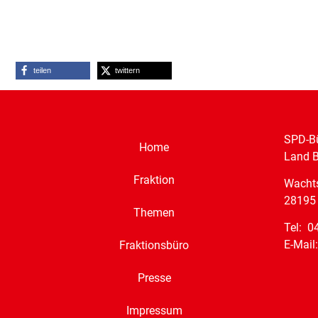
teilen
twittern
SPD-Bü
Home
Land 
Fraktion
Wacht
28195
Themen
Tel: 0
E-Mail
Fraktionsbüro
Presse
Impressum