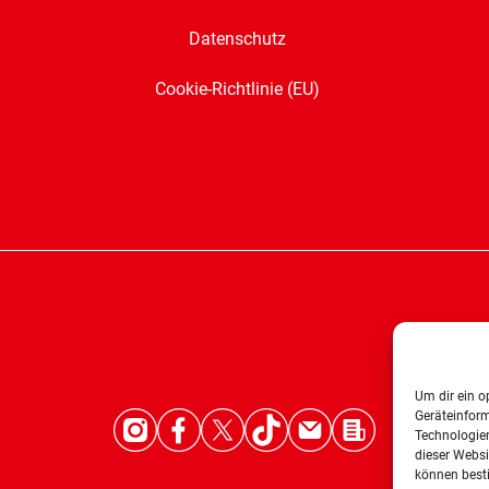
Datenschutz
Cookie-Richtlinie (EU)
Um dir ein o
Geräteinfor
Technologien
dieser Websi
können best